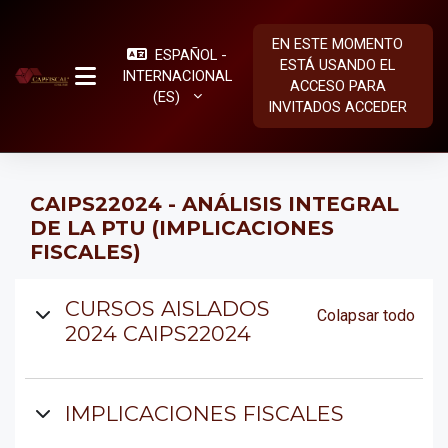
Salta al contenido principal
EN ESTE MOMENTO
ESPAÑOL -
ESTÁ USANDO EL
INTERNACIONAL
ACCESO PARA
PANEL LATERAL
‎(ES)‎
INVITADOS
ACCEDER
CAIPS22024 - ANÁLISIS INTEGRAL
DE LA PTU (IMPLICACIONES
FISCALES)
Diagrama de temas
CURSOS AISLADOS
Colapsar todo
2024 CAIPS22024
IMPLICACIONES FISCALES