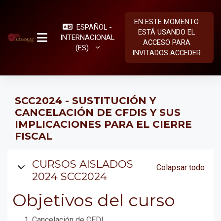
Salta al contenido principal
EN ESTE MOMENTO
ESPAÑOL -
ESTÁ USANDO EL
INTERNACIONAL
ACCESO PARA
PANEL LATERAL
‎(ES)‎
INVITADOS
ACCEDER
SCC2024 - SUSTITUCIÓN Y
CANCELACIÓN DE CFDIS Y SUS
IMPLICACIONES PARA EL CIERRE
FISCAL
Diagrama de temas
CURSOS AISLADOS
Colapsar todo
2024 SCC2024
Objetivos del curso
Cancelación de CFDI.