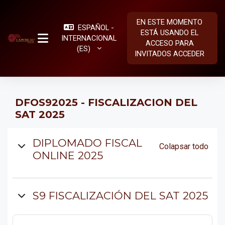
Salta al contenido principal
EN ESTE MOMENTO
ESPAÑOL -
ESTÁ USANDO EL
INTERNACIONAL
ACCESO PARA
PANEL LATERAL
‎(ES)‎
INVITADOS
ACCEDER
DFOS92025 - FISCALIZACION DEL
SAT 2025
Diagrama de temas
DIPLOMADO FISCAL
Colapsar todo
ONLINE 2025
S9 FISCALIZACIÓN DEL SAT 2025