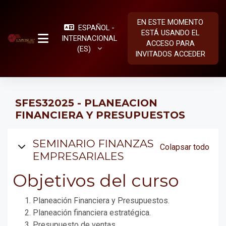
Salta al contenido principal
EN ESTE MOMENTO
ESPAÑOL -
ESTÁ USANDO EL
INTERNACIONAL
ACCESO PARA
PANEL LATERAL
‎(ES)‎
INVITADOS
ACCEDER
SFES32025 - PLANEACION
FINANCIERA Y PRESUPUESTOS
Diagrama de temas
SEMINARIO FINANZAS
Colapsar todo
EMPRESARIALES
Objetivos del curso
Planeación Financiera y Presupuestos.
Planeación financiera estratégica.
Presupuesto de ventas.