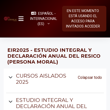
Salta al contenido principal
EN ESTE MOMENTO
ESPAÑOL -
ESTÁ USANDO EL
INTERNACIONAL
ACCESO PARA
PANEL LATERAL
‎(ES)‎
INVITADOS
ACCEDER
EIR2025 - ESTUDIO INTEGRAL Y
DECLARACIÓN ANUAL DEL RESICO
(PERSONA MORAL)
Diagrama de temas
CURSOS AISLADOS
Colapsar todo
2025
ESTUDIO INTEGRAL Y
DECLARACIÓN ANUAL DEL