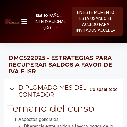
Salta al contenido principal
EN ESTE MOMENTO
ESPAÑOL -
ESTÁ USANDO EL
INTERNACIONAL
ACCESO PARA
PANEL LATERAL
‎(ES)‎
INVITADOS
ACCEDER
DMCS22025 - ESTRATEGIAS PARA
RECUPERAR SALDOS A FAVOR DE
IVA E ISR
Diagrama de temas
DIPLOMADO MES DEL
Colapsar todo
CONTADOR
Temario del curso
Aspectos generales.
Diferencia entre saldos a favor y pagos de lo