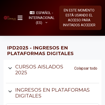
Salta al contenido principal
EN ESTE MOMENTO
ESPAÑOL -
ESTÁ USANDO EL
INTERNACIONAL
ACCESO PARA
PANEL LATERAL
‎(ES)‎
INVITADOS
ACCEDER
IPD2025 - INGRESOS EN
PLATAFORMAS DIGITALES
Diagrama de temas
CURSOS AISLADOS
Colapsar todo
2025
INGRESOS EN PLATAFORMAS
DIGITALES