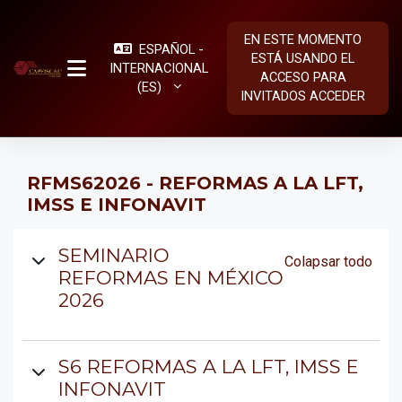
Salta al contenido principal
EN ESTE MOMENTO
ESPAÑOL -
ESTÁ USANDO EL
INTERNACIONAL
ACCESO PARA
PANEL LATERAL
‎(ES)‎
INVITADOS
ACCEDER
RFMS62026 - REFORMAS A LA LFT,
IMSS E INFONAVIT
Diagrama de temas
SEMINARIO
Colapsar todo
REFORMAS EN MÉXICO
2026
S6 REFORMAS A LA LFT, IMSS E
INFONAVIT