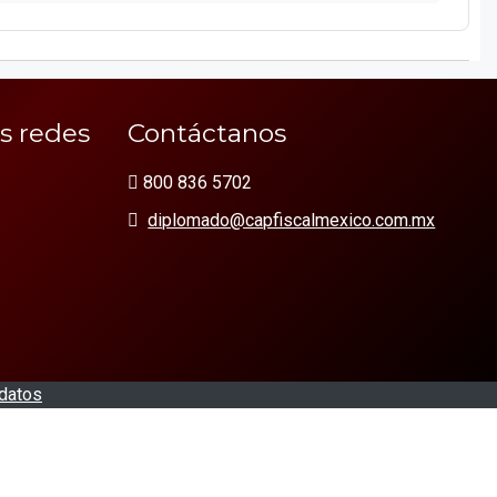
s redes
Contáctanos
800 836 5702
diplomado@capfiscalmexico.com.mx
datos