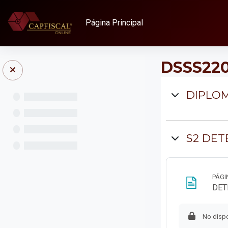
Salta al contenido principal
Página Principal
DSSS220
Diagra
DIPLOM
S2 DET
PÁGI
DET
No dispo