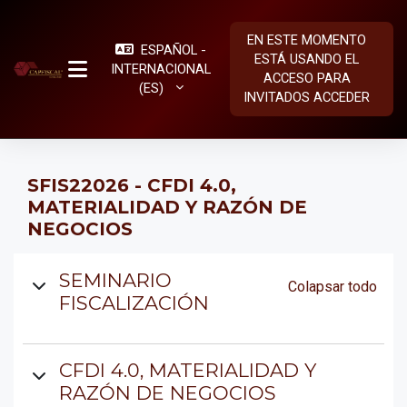
Salta al contenido principal
EN ESTE MOMENTO
ESPAÑOL -
ESTÁ USANDO EL
INTERNACIONAL
ACCESO PARA
PANEL LATERAL
‎(ES)‎
INVITADOS
ACCEDER
SFIS22026 - CFDI 4.0,
MATERIALIDAD Y RAZÓN DE
NEGOCIOS
Diagrama de temas
SEMINARIO
Colapsar todo
FISCALIZACIÓN
CFDI 4.0, MATERIALIDAD Y
RAZÓN DE NEGOCIOS