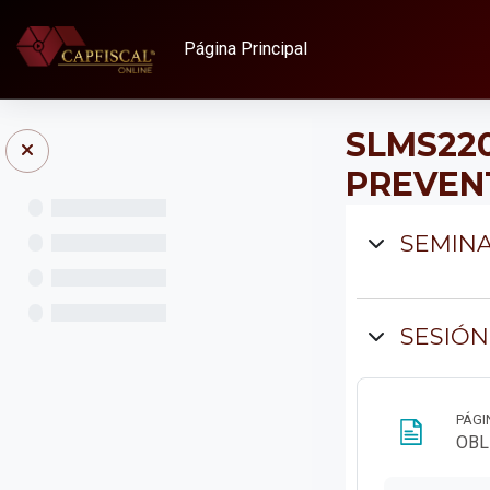
Salta al contenido principal
Página Principal
SLMS220
PREVEN
Diagra
SEMINA
SESIÓN
PÁGI
OBL