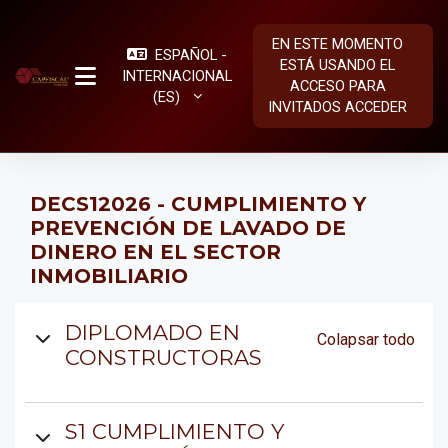
Salta al contenido principal
EN ESTE MOMENTO
ESPAÑOL -
ESTÁ USANDO EL
INTERNACIONAL
ACCESO PARA
PANEL LATERAL
‎(ES)‎
INVITADOS
ACCEDER
DECS12026 - CUMPLIMIENTO Y
PREVENCIÓN DE LAVADO DE
DINERO EN EL SECTOR
INMOBILIARIO
Diagrama de temas
DIPLOMADO EN
Colapsar todo
CONSTRUCTORAS
S1 CUMPLIMIENTO Y