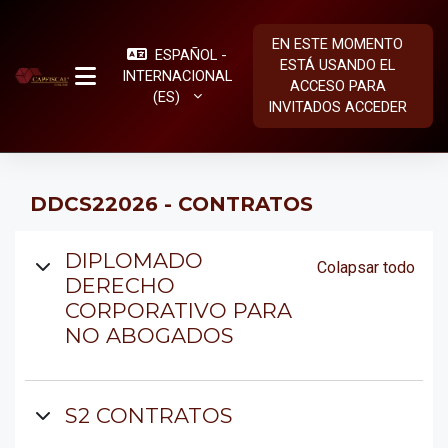
Salta al contenido principal
EN ESTE MOMENTO
ESPAÑOL -
ESTÁ USANDO EL
INTERNACIONAL
ACCESO PARA
PANEL LATERAL
‎(ES)‎
INVITADOS
ACCEDER
DDCS22026 - CONTRATOS
Diagrama de temas
DIPLOMADO
Colapsar todo
DERECHO
CORPORATIVO PARA
NO ABOGADOS
S2 CONTRATOS